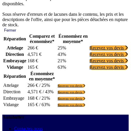
disponibles.
Sous réserve d'erreurs et de lacunes dans le contenu, les prix et les
descriptions de l'offre, ainsi que pour les pièces détachées en rupture
de stock.
Fermer
Comparez et
Économisez en
Réparation
économisez*
moyenne*
Attelage
266 €
25%
Recevez vos devis
Direction
4,571 €
43%
Recevez vos devis
Embrayage
168 €
21%
Recevez vos devis
Vidange
165 €
63%
Recevez vos devis
Économisez
Réparation
en moyenne*
Attelage
266 € / 25%
Recevez vos devis
Direction
4,571 € / 43%
Recevez vos devis
Embrayage
168 € / 21%
Recevez vos devis
Vidange
165 € / 63%
Recevez vos devis
Autobutler
Contactez-nous