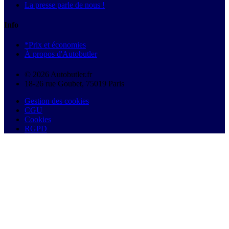
La presse parle de nous !
Info
*Prix et économies
À propos d'Autobutler
© 2026 Autobutler.fr
18-26 rue Goubet, 75019 Paris
Gestion des cookies
CGU
Cookies
RGPD