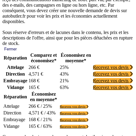
des e-mails, des campagnes en ligne ou hors ligne, etc. Par
conséquent, vous devez créer une nouvelle demande de devis sur
autobutler.fr pour voir les prix et les économies actuellement
disponibles.
Sous réserve d'erreurs et de lacunes dans le contenu, les prix et les
descriptions de l'offre, ainsi que pour les pièces détachées en rupture
de stock.
Fermer
Comparez et
Économisez en
Réparation
économisez*
moyenne*
Attelage
266 €
25%
Recevez vos devis
Direction
4,571 €
43%
Recevez vos devis
Embrayage
168 €
21%
Recevez vos devis
Vidange
165 €
63%
Recevez vos devis
Économisez
Réparation
en moyenne*
Attelage
266 € / 25%
Recevez vos devis
Direction
4,571 € / 43%
Recevez vos devis
Embrayage
168 € / 21%
Recevez vos devis
Vidange
165 € / 63%
Recevez vos devis