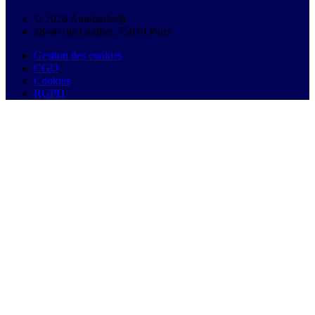
© 2026 Autobutler.fr
18-26 rue Goubet, 75019 Paris
Gestion des cookies
CGU
Cookies
RGPD