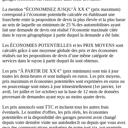
La mention “ÉCONOMISEZ JUSQU’À XX €” (prix maximum)
correspond à l’économie potentielle calculée en établissant une
fourchette entre la proposition de devis la plus élevée et la plus basse
au sein de laquelle un minimum de 25 % des automobilistes ayant
fait une demande de devis ont réalisé l’économie maximale citée
dans le rayon géographique à partir duquel la demande a été faite.
Les ÉCONOMIES POTENTIELLES et les PRIX MOYENS sont
calculés grâce à une moyenne globale des prix et des économies
réalisés sur les propositions de devis d’une même catégorie de
services dans le rayon à partir duquel ils sont obtenus.
Les prix “À PARTIR DE XX €” (prix minimum) sont mis à jour
toutes les demi-heures et sont indiqués en euros. Les prix moyens,
prix maximum et économies potentielles sont exprimées en euros ou
en pourcentage sont mises à jour trimestriellement (1er janvier, 1er
avril, 1er juillet et 1er octobre) sur la base de 12 mois de données
provenant de demandes ayant reçu au moins quatre devis.
Les prix annoncés sont TTC et incluent tous les autres frais
éventuels. Le nombre d'offres, les prix réels, les économies
potentielles et la disponibilité des garages peuvent avoir changé
depuis votre dernière visite sur autobutler.fr ou depuis que vous avez
reçu des communications marketing de notre part via, par exemple,