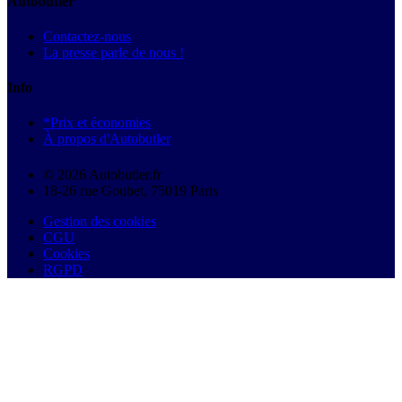
Autobutler
Contactez-nous
La presse parle de nous !
Info
*Prix et économies
À propos d'Autobutler
© 2026 Autobutler.fr
18-26 rue Goubet, 75019 Paris
Gestion des cookies
CGU
Cookies
RGPD