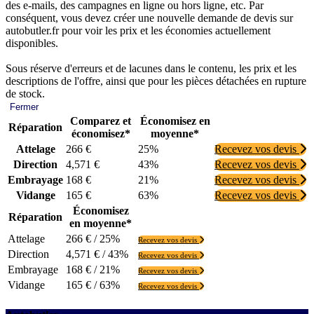
des e-mails, des campagnes en ligne ou hors ligne, etc. Par
conséquent, vous devez créer une nouvelle demande de devis sur
autobutler.fr pour voir les prix et les économies actuellement
disponibles.
Sous réserve d'erreurs et de lacunes dans le contenu, les prix et les
descriptions de l'offre, ainsi que pour les pièces détachées en rupture
de stock.
Fermer
Comparez et
Économisez en
Réparation
économisez*
moyenne*
Attelage
266 €
25%
Recevez vos devis
Direction
4,571 €
43%
Recevez vos devis
Embrayage
168 €
21%
Recevez vos devis
Vidange
165 €
63%
Recevez vos devis
Économisez
Réparation
en moyenne*
Attelage
266 € / 25%
Recevez vos devis
Direction
4,571 € / 43%
Recevez vos devis
Embrayage
168 € / 21%
Recevez vos devis
Vidange
165 € / 63%
Recevez vos devis