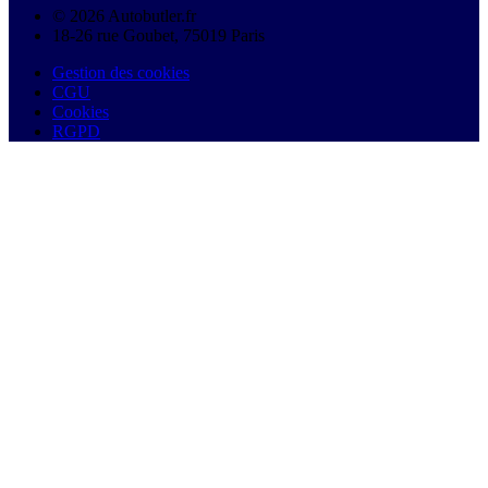
© 2026 Autobutler.fr
18-26 rue Goubet, 75019 Paris
Gestion des cookies
CGU
Cookies
RGPD