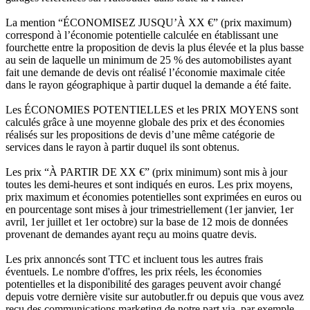
La mention “ÉCONOMISEZ JUSQU’À XX €” (prix maximum)
correspond à l’économie potentielle calculée en établissant une
fourchette entre la proposition de devis la plus élevée et la plus basse
au sein de laquelle un minimum de 25 % des automobilistes ayant
fait une demande de devis ont réalisé l’économie maximale citée
dans le rayon géographique à partir duquel la demande a été faite.
Les ÉCONOMIES POTENTIELLES et les PRIX MOYENS sont
calculés grâce à une moyenne globale des prix et des économies
réalisés sur les propositions de devis d’une même catégorie de
services dans le rayon à partir duquel ils sont obtenus.
Les prix “À PARTIR DE XX €” (prix minimum) sont mis à jour
toutes les demi-heures et sont indiqués en euros. Les prix moyens,
prix maximum et économies potentielles sont exprimées en euros ou
en pourcentage sont mises à jour trimestriellement (1er janvier, 1er
avril, 1er juillet et 1er octobre) sur la base de 12 mois de données
provenant de demandes ayant reçu au moins quatre devis.
Les prix annoncés sont TTC et incluent tous les autres frais
éventuels. Le nombre d'offres, les prix réels, les économies
potentielles et la disponibilité des garages peuvent avoir changé
depuis votre dernière visite sur autobutler.fr ou depuis que vous avez
reçu des communications marketing de notre part via, par exemple,