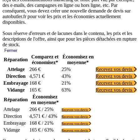
des e-mails, des campagnes en ligne ou hors ligne, etc. Par
conséquent, vous devez créer une nouvelle demande de devis sur
autobutler.fr pour voir les prix et les économies actuellement
disponibles.
Sous réserve d'erreurs et de lacunes dans le contenu, les prix et les
descriptions de l'offre, ainsi que pour les pièces détachées en rupture
de stock.
Fermer
Comparez et
Économisez en
Réparation
économisez*
moyenne*
Attelage
266 €
25%
Recevez vos devis
Direction
4,571 €
43%
Recevez vos devis
Embrayage
168 €
21%
Recevez vos devis
Vidange
165 €
63%
Recevez vos devis
Économisez
Réparation
en moyenne*
Attelage
266 € / 25%
Recevez vos devis
Direction
4,571 € / 43%
Recevez vos devis
Embrayage
168 € / 21%
Recevez vos devis
Vidange
165 € / 63%
Recevez vos devis