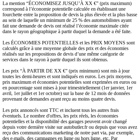
La mention “ÉCONOMISEZ JUSQU’À XX €” (prix maximum)
correspond à l’économie potentielle calculée en établissant une
fourchette entre la proposition de devis la plus élevée et la plus basse
au sein de laquelle un minimum de 25 % des automobilistes ayant
fait une demande de devis ont réalisé l’économie maximale citée
dans le rayon géographique à partir duquel la demande a été faite.
Les ÉCONOMIES POTENTIELLES et les PRIX MOYENS sont
calculés grâce à une moyenne globale des prix et des économies
réalisés sur les propositions de devis d’une même catégorie de
services dans le rayon à partir duquel ils sont obtenus.
Les prix “À PARTIR DE XX €” (prix minimum) sont mis à jour
toutes les demi-heures et sont indiqués en euros. Les prix moyens,
prix maximum et économies potentielles sont exprimées en euros ou
en pourcentage sont mises à jour trimestriellement (1er janvier, 1er
avril, 1er juillet et 1er octobre) sur la base de 12 mois de données
provenant de demandes ayant reçu au moins quatre devis.
Les prix annoncés sont TTC et incluent tous les autres frais
éventuels. Le nombre d'offres, les prix réels, les économies
potentielles et la disponibilité des garages peuvent avoir changé
depuis votre dernière visite sur autobutler.fr ou depuis que vous avez
reçu des communications marketing de notre part via, par exemple,
des e-mails, des campagnes en ligne ou hors ligne, etc. Par