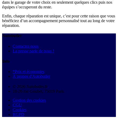
dans le garage de votre choix en seulement quelques clics puis nos
équipes s’occuperont du reste.
Enfin, chaque réparation est unique, c’est pour cette raison que vous
bénéficiez d’un accompagnement personnalisé tout au long de votre
réparation.
Autobutler
Contactez-nous
La presse parle de nous !
Info
*Prix et économies
À propos d'Autobutler
© 2026 Autobutler.fr
18-26 rue Goubet, 75019 Paris
Gestion des cookies
CGU
Cookies
RGPD