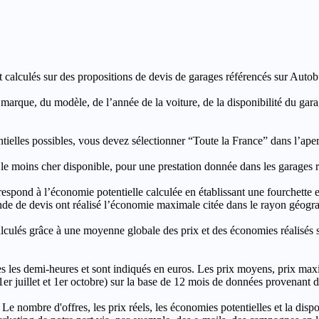
t calculés sur des propositions de devis de garages référencés sur Autobut
a marque, du modèle, de l’année de la voiture, de la disponibilité du ga
entielles possibles, vous devez sélectionner “Toute la France” dans l’ape
moins cher disponible, pour une prestation donnée dans les garages ré
’économie potentielle calculée en établissant une fourchette entre l
e de devis ont réalisé l’économie maximale citée dans le rayon géograp
e à une moyenne globale des prix et des économies réalisés sur le
les demi-heures et sont indiqués en euros. Les prix moyens, prix max
, 1er juillet et 1er octobre) sur la base de 12 mois de données provenan
 Le nombre d'offres, les prix réels, les économies potentielles et la disp