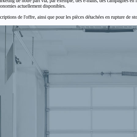
keting de notre part via, par exemple, des e-mails, des campagnes en l
économies actuellement disponibles.
criptions de l'offre, ainsi que pour les pièces détachées en rupture de st