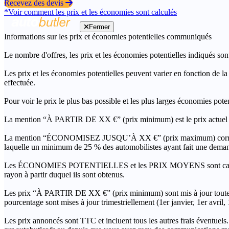
Recevez des devis
*Voir comment les prix et les économies sont calculés
Fermer
Informations sur les prix et économies potentielles communiqués
Le nombre d'offres, les prix et les économies potentielles indiqués son
Les prix et les économies potentielles peuvent varier en fonction de l
effectuée.
Pour voir le prix le plus bas possible et les plus larges économies pot
La mention “À PARTIR DE XX €” (prix minimum) est le prix actuel le 
La mention “ÉCONOMISEZ JUSQU’À XX €” (prix maximum) correspond à l
laquelle un minimum de 25 % des automobilistes ayant fait une demand
Les ÉCONOMIES POTENTIELLES et les PRIX MOYENS sont calculés grâc
rayon à partir duquel ils sont obtenus.
Les prix “À PARTIR DE XX €” (prix minimum) sont mis à jour toutes 
pourcentage sont mises à jour trimestriellement (1er janvier, 1er avril
Les prix annoncés sont TTC et incluent tous les autres frais éventuels.