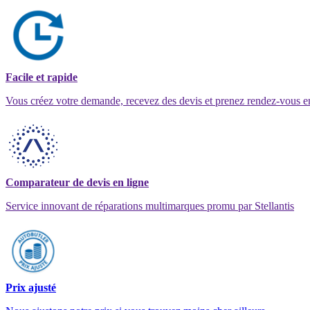
Facile et rapide
Vous créez votre demande, recevez des devis et prenez rendez-vous e
Comparateur de devis en ligne
Service innovant de réparations multimarques promu par Stellantis
Prix ajusté