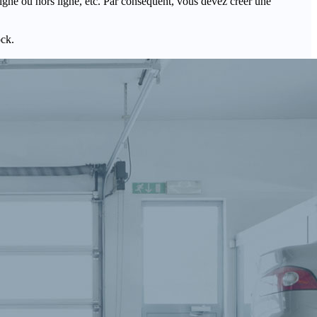
igne ou hors ligne, etc. Par conséquent, vous devez créer une
ock.