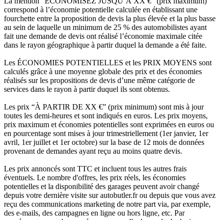
La mention “ÉCONOMISEZ JUSQU’À XX €” (prix maximum)
correspond à l’économie potentielle calculée en établissant une
fourchette entre la proposition de devis la plus élevée et la plus basse
au sein de laquelle un minimum de 25 % des automobilistes ayant
fait une demande de devis ont réalisé l’économie maximale citée
dans le rayon géographique à partir duquel la demande a été faite.
Les ÉCONOMIES POTENTIELLES et les PRIX MOYENS sont
calculés grâce à une moyenne globale des prix et des économies
réalisés sur les propositions de devis d’une même catégorie de
services dans le rayon à partir duquel ils sont obtenus.
Les prix “À PARTIR DE XX €” (prix minimum) sont mis à jour
toutes les demi-heures et sont indiqués en euros. Les prix moyens,
prix maximum et économies potentielles sont exprimées en euros ou
en pourcentage sont mises à jour trimestriellement (1er janvier, 1er
avril, 1er juillet et 1er octobre) sur la base de 12 mois de données
provenant de demandes ayant reçu au moins quatre devis.
Les prix annoncés sont TTC et incluent tous les autres frais
éventuels. Le nombre d'offres, les prix réels, les économies
potentielles et la disponibilité des garages peuvent avoir changé
depuis votre dernière visite sur autobutler.fr ou depuis que vous avez
reçu des communications marketing de notre part via, par exemple,
des e-mails, des campagnes en ligne ou hors ligne, etc. Par