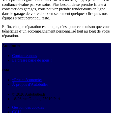
confiance évalué par vos soins. Plus besoin de se prendre la tête à
contacter des garages, vous pouvez prendre rendez-vous en ligne
dans le garage de votre choix en seulement quelques clics puis nos
équipes s’occuperont du reste.
Enfin, chaque réparation est unique, c’est pour cette raison que vous
bénéficiez d’un accompagnement personnalisé tout au long de votre
réparation.
Autobutler
Contactez-nous
La presse parle de nous !
Info
*Prix et économies
À propos d'Autobutler
© 2026 Autobutler.fr
18-26 rue Goubet, 75019 Paris
Gestion des cookies
CGU