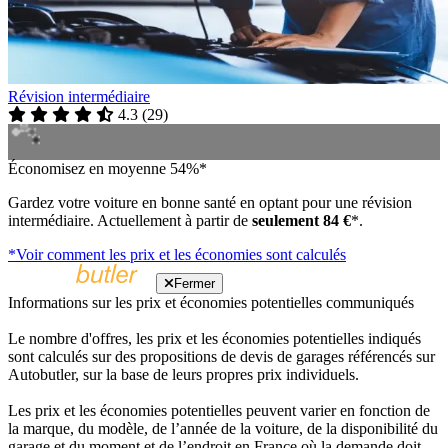
Révision intermédiaire
4.3
(
29
)
Économisez en moyenne 54%*
Gardez votre voiture en bonne santé en optant pour une révision
intermédiaire. Actuellement à partir de
seulement 84 €
*.
*Voir comment les prix et les économies sont calculés
Fermer
Informations sur les prix et économies potentielles communiqués
Le nombre d'offres, les prix et les économies potentielles indiqués
sont calculés sur des propositions de devis de garages référencés sur
Autobutler, sur la base de leurs propres prix individuels.
Les prix et les économies potentielles peuvent varier en fonction de
la marque, du modèle, de l’année de la voiture, de la disponibilité du
garage et du moment et de l’endroit en France où la demande doit