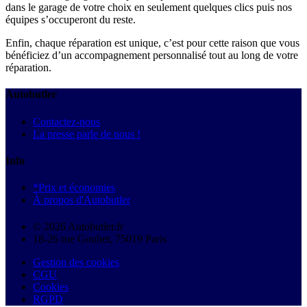
dans le garage de votre choix en seulement quelques clics puis nos
équipes s’occuperont du reste.
Enfin, chaque réparation est unique, c’est pour cette raison que vous
bénéficiez d’un accompagnement personnalisé tout au long de votre
réparation.
Autobutler
Contactez-nous
La presse parle de nous !
Info
*Prix et économies
À propos d'Autobutler
© 2026 Autobutler.fr
18-26 rue Goubet, 75019 Paris
Gestion des cookies
CGU
Cookies
RGPD