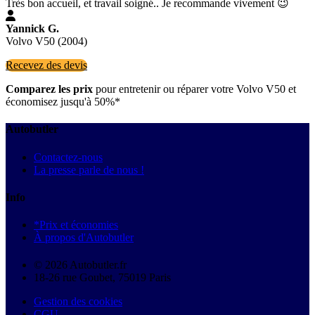
Très bon accueil, et travail soigné.. Je recommande vivement 😉
Yannick G.
Volvo V50 (2004)
Recevez des devis
Comparez les prix
pour entretenir ou réparer votre Volvo V50 et
économisez jusqu'à 50%*
Autobutler
Contactez-nous
La presse parle de nous !
Info
*Prix et économies
À propos d'Autobutler
© 2026 Autobutler.fr
18-26 rue Goubet, 75019 Paris
Gestion des cookies
CGU