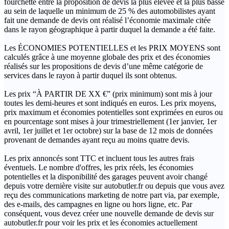
fourchette entre la proposition de devis la plus élevée et la plus basse
au sein de laquelle un minimum de 25 % des automobilistes ayant
fait une demande de devis ont réalisé l’économie maximale citée
dans le rayon géographique à partir duquel la demande a été faite.
Les ÉCONOMIES POTENTIELLES et les PRIX MOYENS sont
calculés grâce à une moyenne globale des prix et des économies
réalisés sur les propositions de devis d’une même catégorie de
services dans le rayon à partir duquel ils sont obtenus.
Les prix “À PARTIR DE XX €” (prix minimum) sont mis à jour
toutes les demi-heures et sont indiqués en euros. Les prix moyens,
prix maximum et économies potentielles sont exprimées en euros ou
en pourcentage sont mises à jour trimestriellement (1er janvier, 1er
avril, 1er juillet et 1er octobre) sur la base de 12 mois de données
provenant de demandes ayant reçu au moins quatre devis.
Les prix annoncés sont TTC et incluent tous les autres frais
éventuels. Le nombre d'offres, les prix réels, les économies
potentielles et la disponibilité des garages peuvent avoir changé
depuis votre dernière visite sur autobutler.fr ou depuis que vous avez
reçu des communications marketing de notre part via, par exemple,
des e-mails, des campagnes en ligne ou hors ligne, etc. Par
conséquent, vous devez créer une nouvelle demande de devis sur
autobutler.fr pour voir les prix et les économies actuellement