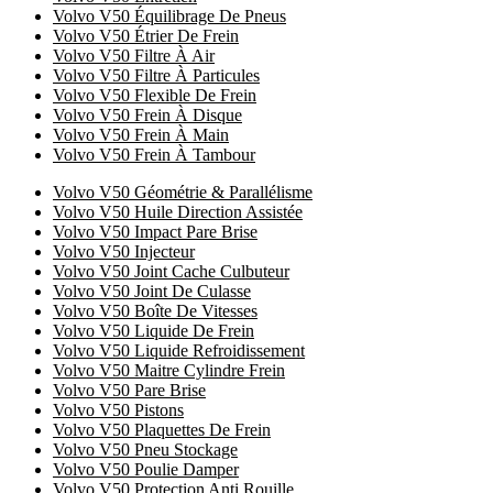
Volvo V50 Équilibrage De Pneus
Volvo V50 Étrier De Frein
Volvo V50 Filtre À Air
Volvo V50 Filtre À Particules
Volvo V50 Flexible De Frein
Volvo V50 Frein À Disque
Volvo V50 Frein À Main
Volvo V50 Frein À Tambour
Volvo V50 Géométrie & Parallélisme
Volvo V50 Huile Direction Assistée
Volvo V50 Impact Pare Brise
Volvo V50 Injecteur
Volvo V50 Joint Cache Culbuteur
Volvo V50 Joint De Culasse
Volvo V50 Boîte De Vitesses
Volvo V50 Liquide De Frein
Volvo V50 Liquide Refroidissement
Volvo V50 Maitre Cylindre Frein
Volvo V50 Pare Brise
Volvo V50 Pistons
Volvo V50 Plaquettes De Frein
Volvo V50 Pneu Stockage
Volvo V50 Poulie Damper
Volvo V50 Protection Anti Rouille