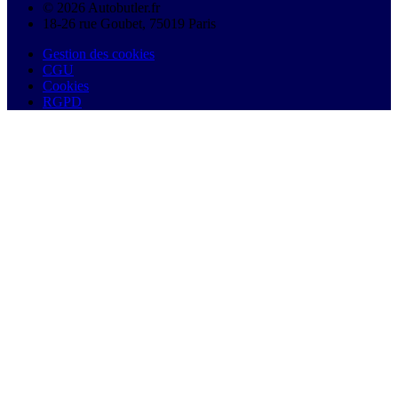
© 2026 Autobutler.fr
18-26 rue Goubet, 75019 Paris
Gestion des cookies
CGU
Cookies
RGPD