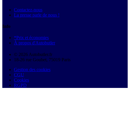
Contactez-nous
La presse parle de nous !
Info
*Prix et économies
À propos d'Autobutler
© 2026 Autobutler.fr
18-26 rue Goubet, 75019 Paris
Gestion des cookies
CGU
Cookies
RGPD