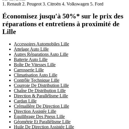
1. Renault 2. Peugeot 3. Citroën 4. Volkswagen 5. Ford
Économisez jusqu'à 50%* sur le prix des
réparations et entretiens à proximité de
Lille
Accessoires Automobiles Lille
Attelage Auto Lille
Autres Réparations Auto Lille
Batterie Auto Lille
Boîte De Vitesses Lille
Carrosserie Lille
Climatisation Auto Lille
Contrôle Technique Lille
Courroie De Distribution Lille
Chaîne De Distribution Lille
Direction & Parallélisme Lille
Cardan Lille
Crémaillère De Direction Lille
Direction Assistée Lille
Équilibrage Des Pneus Lille
Géométrie Et Parallélisme Lille
Huile De Direction Assistée Lille