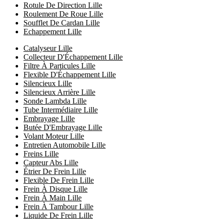
Rotule De Direction Lille
Roulement De Roue Lille
Soufflet De Cardan Lille
Echappement Lille
Catalyseur Lille
Collecteur D'Échappement Lille
Filtre À Particules Lille
Flexible D'Échappement Lille
Silencieux Lille
Silencieux Arrière Lille
Sonde Lambda Lille
Tube Intermédiaire Lille
Embrayage Lille
Butée D'Embrayage Lille
Volant Moteur Lille
Entretien Automobile Lille
Freins Lille
Capteur Abs Lille
Étrier De Frein Lille
Flexible De Frein Lille
Frein À Disque Lille
Frein À Main Lille
Frein À Tambour Lille
Liquide De Frein Lille