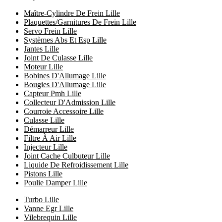
Maître-Cylindre De Frein Lille
Plaquettes/Garnitures De Frein Lille
Servo Frein Lille
Systèmes Abs Et Esp Lille
Jantes Lille
Joint De Culasse Lille
Moteur Lille
Bobines D'Allumage Lille
Bougies D'Allumage Lille
Capteur Pmh Lille
Collecteur D'Admission Lille
Courroie Accessoire Lille
Culasse Lille
Démarreur Lille
Filtre À Air Lille
Injecteur Lille
Joint Cache Culbuteur Lille
Liquide De Refroidissement Lille
Pistons Lille
Poulie Damper Lille
Turbo Lille
Vanne Egr Lille
Vilebrequin Lille