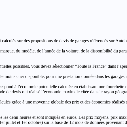
t calculés sur des propositions de devis de garages référencés sur Autobut
a marque, du modèle, de l’année de la voiture, de la disponibilité du ga
entielles possibles, vous devez sélectionner “Toute la France” dans l’ape
moins cher disponible, pour une prestation donnée dans les garages ré
’économie potentielle calculée en établissant une fourchette entre l
e de devis ont réalisé l’économie maximale citée dans le rayon géograp
e à une moyenne globale des prix et des économies réalisés sur le
les demi-heures et sont indiqués en euros. Les prix moyens, prix max
, 1er juillet et 1er octobre) sur la base de 12 mois de données provenan