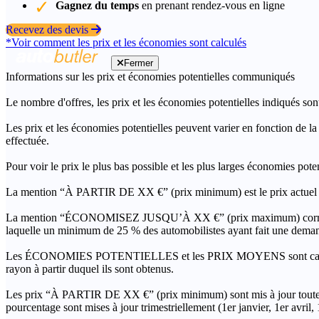
Gagnez du temps
en prenant rendez-vous en ligne
Recevez des devis
*Voir comment les prix et les économies sont calculés
Fermer
Informations sur les prix et économies potentielles communiqués
Le nombre d'offres, les prix et les économies potentielles indiqués son
Les prix et les économies potentielles peuvent varier en fonction de l
effectuée.
Pour voir le prix le plus bas possible et les plus larges économies pot
La mention “À PARTIR DE XX €” (prix minimum) est le prix actuel le 
La mention “ÉCONOMISEZ JUSQU’À XX €” (prix maximum) correspond à l
laquelle un minimum de 25 % des automobilistes ayant fait une demand
Les ÉCONOMIES POTENTIELLES et les PRIX MOYENS sont calculés grâc
rayon à partir duquel ils sont obtenus.
Les prix “À PARTIR DE XX €” (prix minimum) sont mis à jour toutes 
pourcentage sont mises à jour trimestriellement (1er janvier, 1er avril