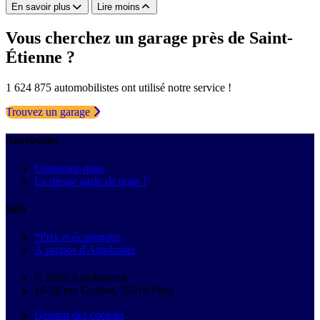
En savoir plus
Lire moins
Vous cherchez un garage près de Saint-
Étienne ?
1 624 875 automobilistes ont utilisé notre service !
Trouvez un garage
Autobutler
Contactez-nous
La presse parle de nous !
Info
*Prix et économies
À propos d'Autobutler
© 2026 Autobutler.fr
18-26 rue Goubet, 75019 Paris
Gestion des cookies