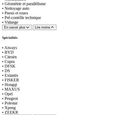
•
Géométrie et parallélisme
•
Nettoyage auto
•
Pneus et roues
•
Pré-contrôle technique
•
Vidange
En savoir plus
Lire moins
Spécialités
•
Aiways
•
BYD
•
Citroën
•
Cupra
•
DFSK
•
DS
•
Exlantix
•
FISKER
•
Hongqi
•
MAXUS
•
Opel
•
Peugeot
•
Polestar
•
Xpeng
•
ZEEKR