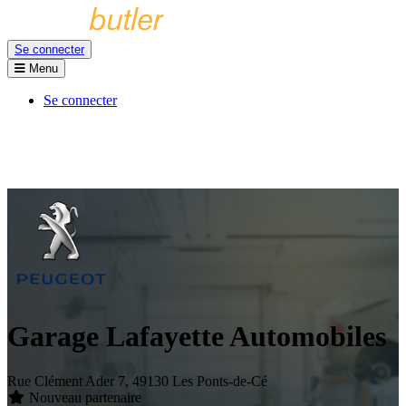
Se connecter
Menu
Se connecter
Garage Lafayette Automobiles
Rue Clément Ader 7, 49130 Les Ponts-de-Cé
Nouveau partenaire