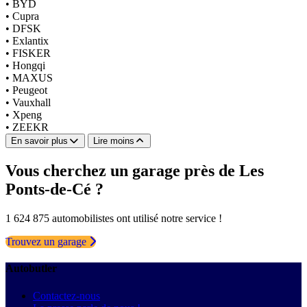
•
BYD
•
Cupra
•
DFSK
•
Exlantix
•
FISKER
•
Hongqi
•
MAXUS
•
Peugeot
•
Vauxhall
•
Xpeng
•
ZEEKR
En savoir plus
Lire moins
Vous cherchez un garage près de Les
Ponts-de-Cé ?
1 624 875 automobilistes ont utilisé notre service !
Trouvez un garage
Autobutler
Contactez-nous