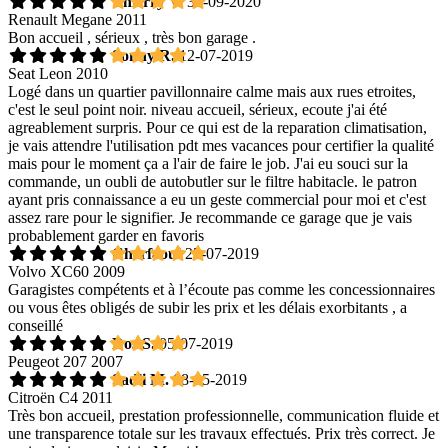
Thierry V.
30-09-2020
Renault Megane 2011
Bon accueil , sérieux , très bon garage .
Sonny R.
12-07-2019
Seat Leon 2010
Logé dans un quartier pavillonnaire calme mais aux rues etroites,
c'est le seul point noir. niveau accueil, sérieux, ecoute j'ai été
agreablement surpris. Pour ce qui est de la reparation climatisation,
je vais attendre l'utilisation pdt mes vacances pour certifier la qualité
mais pour le moment ça a l'air de faire le job. J'ai eu souci sur la
commande, un oubli de autobutler sur le filtre habitacle. le patron
ayant pris connaissance a eu un geste commercial pour moi et c'est
assez rare pour le signifier. Je recommande ce garage que je vais
probablement garder en favoris
Cherfaoui
25-07-2019
Volvo XC60 2009
Garagistes compétents et à l’écoute pas comme les concessionnaires
ou vous êtes obligés de subir les prix et les délais exorbitants , a
conseillé
Dos S.
05-07-2019
Peugeot 207 2007
Sadli M.
08-05-2019
Citroën C4 2011
Très bon accueil, prestation professionnelle, communication fluide et
une transparence totale sur les travaux effectués. Prix très correct. Je