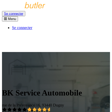
Se connecter
Menu
Se connecter
BK Service Automobile
rue de la Prévoyance 16, 93440 Dugny
4,6