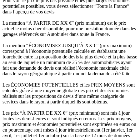
Pour voir le prix le plus bas possible et les plus larges économies
potentielles possibles, vous devez sélectionner “Toute la France”
dans l’aperçu de vos devis.
La mention “À PARTIR DE XX €” (prix minimum) est le prix
actuel le moins cher disponible, pour une prestation donnée dans les
garages référencés sur Autobutler dans toute la France.
La mention “ÉCONOMISEZ JUSQU’À XX €” (prix maximum)
correspond à l’économie potentielle calculée en établissant une
fourchette entre la proposition de devis la plus élevée et la plus basse
au sein de laquelle un minimum de 25 % des automobilistes ayant
fait une demande de devis ont réalisé l’économie maximale citée
dans le rayon géographique à partir duquel la demande a été faite.
Les ÉCONOMIES POTENTIELLES et les PRIX MOYENS sont
calculés grâce à une moyenne globale des prix et des économies
réalisés sur les propositions de devis d’une même catégorie de
services dans le rayon à partir duquel ils sont obtenus.
Les prix “À PARTIR DE XX €” (prix minimum) sont mis à jour
toutes les demi-heures et sont indiqués en euros. Les prix moyens,
prix maximum et économies potentielles sont exprimées en euros ou
en pourcentage sont mises à jour trimestriellement (1er janvier, 1er
avril, 1er juillet et 1er octobre) sur la base de 12 mois de données