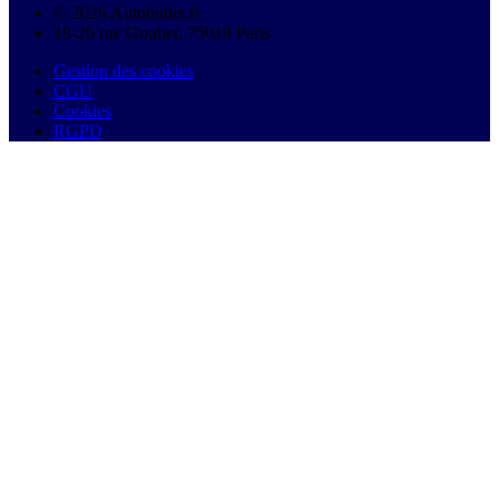
© 2026 Autobutler.fr
18-26 rue Goubet, 75019 Paris
Gestion des cookies
CGU
Cookies
RGPD