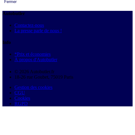
Fermer
Autobutler
Contactez-nous
La presse parle de nous !
Info
*Prix et économies
À propos d'Autobutler
© 2026 Autobutler.fr
18-26 rue Goubet, 75019 Paris
Gestion des cookies
CGU
Cookies
RGPD