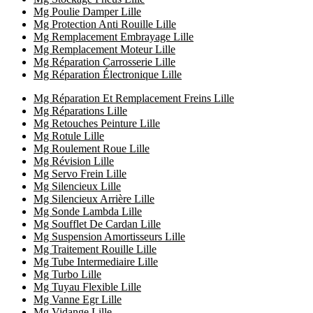
Mg Poulie Damper Lille
Mg Protection Anti Rouille Lille
Mg Remplacement Embrayage Lille
Mg Remplacement Moteur Lille
Mg Réparation Carrosserie Lille
Mg Réparation Électronique Lille
Mg Réparation Et Remplacement Freins Lille
Mg Réparations Lille
Mg Retouches Peinture Lille
Mg Rotule Lille
Mg Roulement Roue Lille
Mg Révision Lille
Mg Servo Frein Lille
Mg Silencieux Lille
Mg Silencieux Arrière Lille
Mg Sonde Lambda Lille
Mg Soufflet De Cardan Lille
Mg Suspension Amortisseurs Lille
Mg Traitement Rouille Lille
Mg Tube Intermediaire Lille
Mg Turbo Lille
Mg Tuyau Flexible Lille
Mg Vanne Egr Lille
Mg Vidange Lille