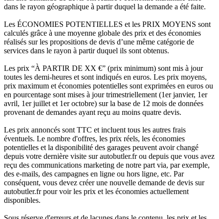
dans le rayon géographique à partir duquel la demande a été faite.
Les ÉCONOMIES POTENTIELLES et les PRIX MOYENS sont
calculés grâce à une moyenne globale des prix et des économies
réalisés sur les propositions de devis d’une même catégorie de
services dans le rayon à partir duquel ils sont obtenus.
Les prix “À PARTIR DE XX €” (prix minimum) sont mis à jour
toutes les demi-heures et sont indiqués en euros. Les prix moyens,
prix maximum et économies potentielles sont exprimées en euros ou
en pourcentage sont mises à jour trimestriellement (1er janvier, 1er
avril, 1er juillet et 1er octobre) sur la base de 12 mois de données
provenant de demandes ayant reçu au moins quatre devis.
Les prix annoncés sont TTC et incluent tous les autres frais
éventuels. Le nombre d'offres, les prix réels, les économies
potentielles et la disponibilité des garages peuvent avoir changé
depuis votre dernière visite sur autobutler.fr ou depuis que vous avez
reçu des communications marketing de notre part via, par exemple,
des e-mails, des campagnes en ligne ou hors ligne, etc. Par
conséquent, vous devez créer une nouvelle demande de devis sur
autobutler.fr pour voir les prix et les économies actuellement
disponibles.
Sous réserve d'erreurs et de lacunes dans le contenu, les prix et les