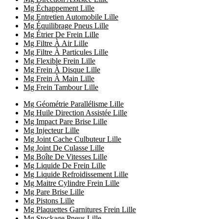
Mg Échappement Lille
Mg Entretien Automobile Lille
Mg Équilibrage Pneus Lille
Mg Étrier De Frein Lille
Mg Filtre À Air Lille
Mg Filtre À Particules Lille
Mg Flexible Frein Lille
Mg Frein À Disque Lille
Mg Frein À Main Lille
Mg Frein Tambour Lille
Mg Géométrie Parallélisme Lille
Mg Huile Direction Assistée Lille
Mg Impact Pare Brise Lille
Mg Injecteur Lille
Mg Joint Cache Culbuteur Lille
Mg Joint De Culasse Lille
Mg Boîte De Vitesses Lille
Mg Liquide De Frein Lille
Mg Liquide Refroidissement Lille
Mg Maitre Cylindre Frein Lille
Mg Pare Brise Lille
Mg Pistons Lille
Mg Plaquettes Garnitures Frein Lille
Mg Stockage Pneus Lille