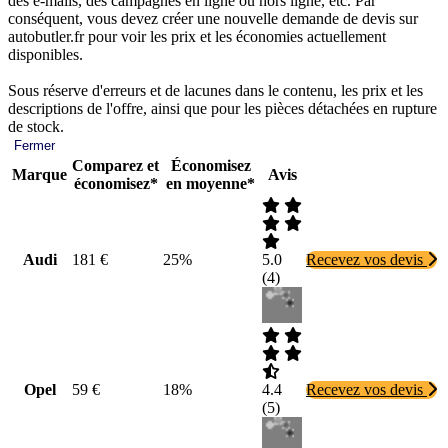
des e-mails, des campagnes en ligne ou hors ligne, etc. Par
conséquent, vous devez créer une nouvelle demande de devis sur
autobutler.fr pour voir les prix et les économies actuellement
disponibles.
Sous réserve d'erreurs et de lacunes dans le contenu, les prix et les
descriptions de l'offre, ainsi que pour les pièces détachées en rupture
de stock.
Fermer
Comparez et
Économisez
Marque
Avis
économisez*
en moyenne*
Audi
181 €
25%
5.0
Recevez vos devis
(
4
)
Opel
59 €
18%
4.4
Recevez vos devis
(
5
)