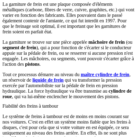
La garniture de frein est une plaque composée d'éléments
métalliques (carbone, fibres de verre, cuivre, graphites, etc.) qui vont
varier en fonction des fabricants. Elles pouvaient dans le passé
également contenir de l'amiante, ce qui fut interdit en 1997. Pour
que le freinage soit optimal, il est important que les garnitures de
frein soient en parfait état.
La garniture se trouve sur une pièce appelée
mâchoire de frein
(ou
segment de frein
), qui a pour fonction de s'écarter si le conducteur
appuie sur la pédale de frein, ou se resserrer si aucune pression n'est
engagée. Les mâchoires, ou segments, vont pouvoir s'écarter grâce à
l'action des
pistons
.
Tout ce processus démarre au niveau du
maître cylindre de frein
,
un réservoir de
liquide de frein
qui va transformer la pression
exercée par l'automobiliste sur la pédale de frein en pression
hydraulique. La force hydraulique va être transmise au
cylindre de
roue
, qui va lui-même enclencher le mouvement des pistons.
Fiabilité des freins à tambour
Le système de freins à tambour est de moins en moins courant sur
nos voitures. C'est en effet un système moins fiable que les freins à
disques, c'est pour cela que si votre voiture en est équipée, ce sera
uniquement au niveau des freins arrière. En effet, ils ne sont plus