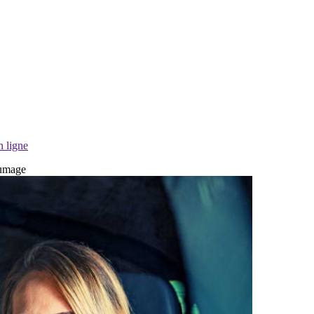
n ligne
lumage