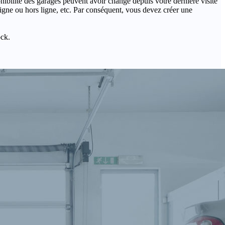
onibilité des garages peuvent avoir changé depuis votre dernière visite
igne ou hors ligne, etc. Par conséquent, vous devez créer une
ock.