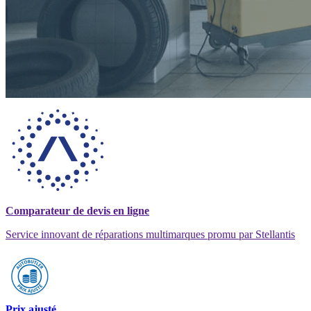
Comparateur de devis en ligne
Service innovant de réparations multimarques promu par Stellantis
Prix ajusté