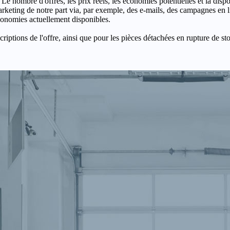
 Le nombre d'offres, les prix réels, les économies potentielles et la disp
keting de notre part via, par exemple, des e-mails, des campagnes en l
économies actuellement disponibles.
criptions de l'offre, ainsi que pour les pièces détachées en rupture de st