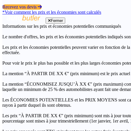
Recevez vos devis
*Voir comment les prix et les économies sont calculés
Fermer
Informations sur les prix et économies potentielles communiqués
Le nombre d'offres, les prix et les économies potentielles indiqués son
Les prix et les économies potentielles peuvent varier en fonction de l
effectuée.
Pour voir le prix le plus bas possible et les plus larges économies pot
La mention “À PARTIR DE XX €” (prix minimum) est le prix actuel le 
La mention “ÉCONOMISEZ JUSQU’À XX €” (prix maximum) correspond à l
laquelle un minimum de 25 % des automobilistes ayant fait une demand
Les ÉCONOMIES POTENTIELLES et les PRIX MOYENS sont calculés grâc
rayon à partir duquel ils sont obtenus.
Les prix “À PARTIR DE XX €” (prix minimum) sont mis à jour toutes 
pourcentage sont mises à jour trimestriellement (1er janvier, 1er avril