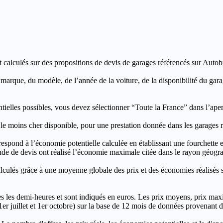
t calculés sur des propositions de devis de garages référencés sur Autobut
a marque, du modèle, de l’année de la voiture, de la disponibilité du ga
entielles possibles, vous devez sélectionner “Toute la France” dans l’ape
moins cher disponible, pour une prestation donnée dans les garages ré
’économie potentielle calculée en établissant une fourchette entre l
e de devis ont réalisé l’économie maximale citée dans le rayon géograp
e à une moyenne globale des prix et des économies réalisés sur le
les demi-heures et sont indiqués en euros. Les prix moyens, prix max
, 1er juillet et 1er octobre) sur la base de 12 mois de données provenan