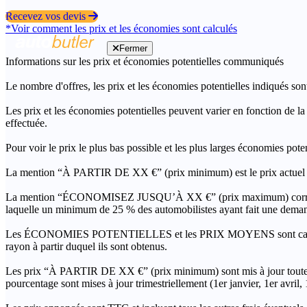
Recevez vos devis
*Voir comment les prix et les économies sont calculés
Fermer
Informations sur les prix et économies potentielles communiqués
Le nombre d'offres, les prix et les économies potentielles indiqués son
Les prix et les économies potentielles peuvent varier en fonction de l
effectuée.
Pour voir le prix le plus bas possible et les plus larges économies pot
La mention “À PARTIR DE XX €” (prix minimum) est le prix actuel le 
La mention “ÉCONOMISEZ JUSQU’À XX €” (prix maximum) correspond à l
laquelle un minimum de 25 % des automobilistes ayant fait une demand
Les ÉCONOMIES POTENTIELLES et les PRIX MOYENS sont calculés grâc
rayon à partir duquel ils sont obtenus.
Les prix “À PARTIR DE XX €” (prix minimum) sont mis à jour toutes 
pourcentage sont mises à jour trimestriellement (1er janvier, 1er avril