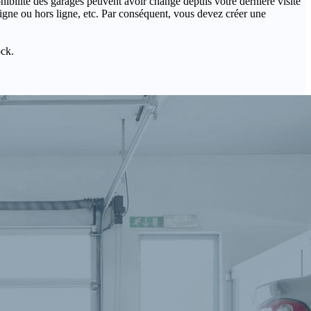
onibilité des garages peuvent avoir changé depuis votre dernière visite
igne ou hors ligne, etc. Par conséquent, vous devez créer une
ock.