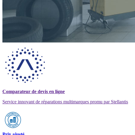
Comparateur de devis en ligne
Service innovant de réparations multimarques promu par Stellantis
Prix ajusté