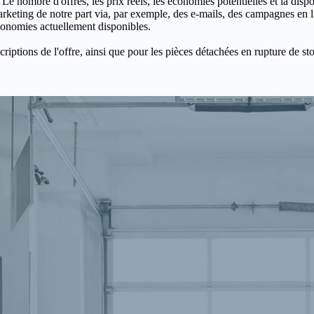
 Le nombre d'offres, les prix réels, les économies potentielles et la disp
keting de notre part via, par exemple, des e-mails, des campagnes en l
économies actuellement disponibles.
criptions de l'offre, ainsi que pour les pièces détachées en rupture de st