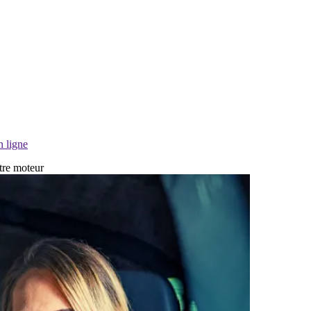
n ligne
otre moteur