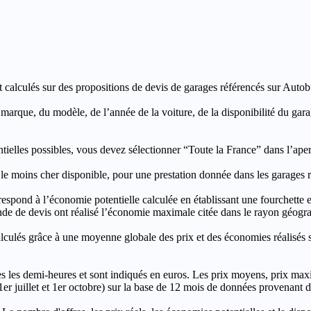
t calculés sur des propositions de devis de garages référencés sur Autobut
a marque, du modèle, de l’année de la voiture, de la disponibilité du ga
entielles possibles, vous devez sélectionner “Toute la France” dans l’ape
moins cher disponible, pour une prestation donnée dans les garages ré
’économie potentielle calculée en établissant une fourchette entre l
e de devis ont réalisé l’économie maximale citée dans le rayon géograp
e à une moyenne globale des prix et des économies réalisés sur le
les demi-heures et sont indiqués en euros. Les prix moyens, prix max
, 1er juillet et 1er octobre) sur la base de 12 mois de données provenan