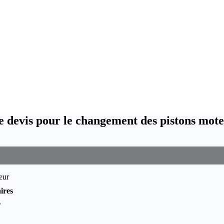
 devis pour le changement des pistons mot
eur
ires
r