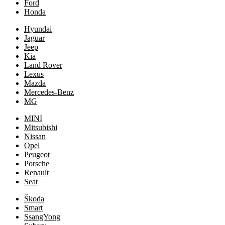
Ford
Honda
Hyundai
Jaguar
Jeep
Kia
Land Rover
Lexus
Mazda
Mercedes-Benz
MG
MINI
Mitsubishi
Nissan
Opel
Peugeot
Porsche
Renault
Seat
Škoda
Smart
SsangYong