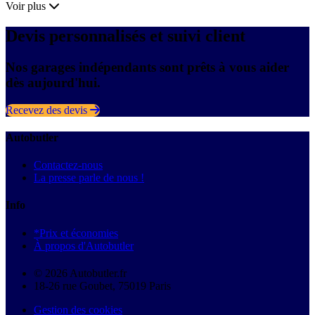
Voir plus
Devis personnalisés et suivi client
Nos garages indépendants sont prêts à vous aider
dès aujourd'hui.
Recevez des devis
Autobutler
Contactez-nous
La presse parle de nous !
Info
*Prix et économies
À propos d'Autobutler
© 2026 Autobutler.fr
18-26 rue Goubet, 75019 Paris
Gestion des cookies